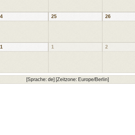
4
25
26
1
1
2
[Sprache: de] [Zeitzone: Europe/Berlin]