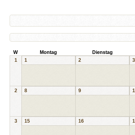
W
Montag
Dienstag
1
1
2
3
2
8
9
1
3
15
16
1