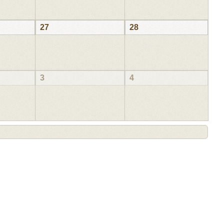
27
28
3
4