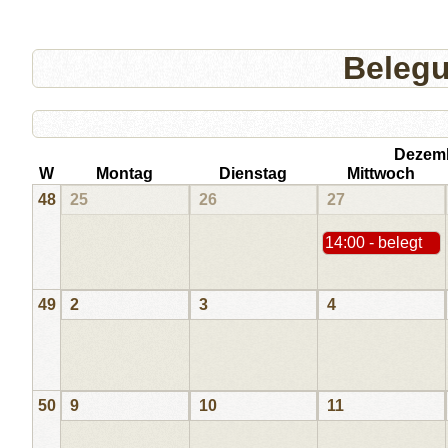
Beleg
Dezem
W
Montag
Dienstag
Mittwoch
48
25
26
27
14:00 - belegt
49
2
3
4
50
9
10
11