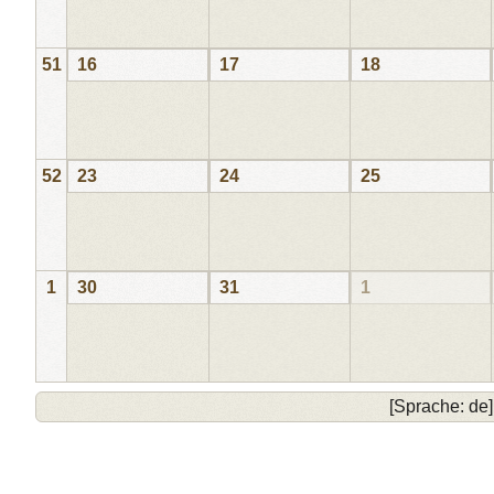
51
16
17
18
52
23
24
25
1
30
31
1
[Sprache: de]