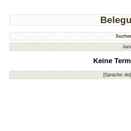
Beleg
Suche
Jan
Keine Term
[Sprache: de]