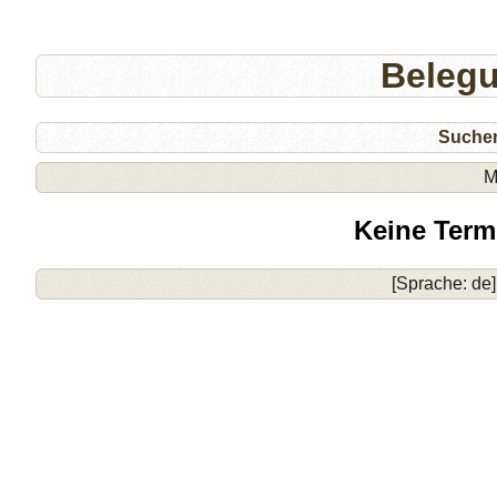
Beleg
Suche
M
Keine Term
[Sprache: de]