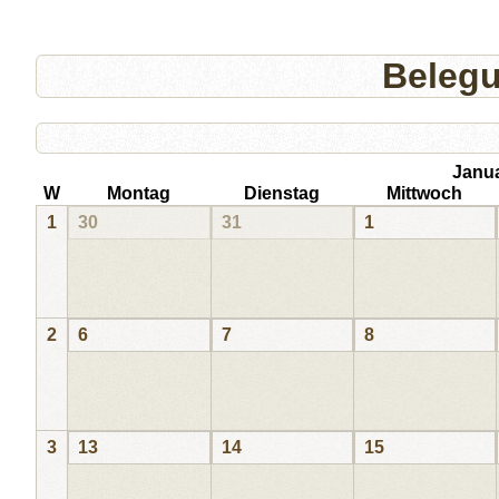
Beleg
Janu
W
Montag
Dienstag
Mittwoch
1
30
31
1
2
6
7
8
3
13
14
15