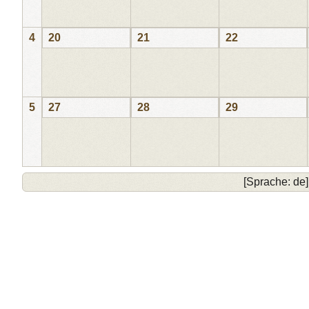
4
20
21
22
5
27
28
29
[Sprache: de]