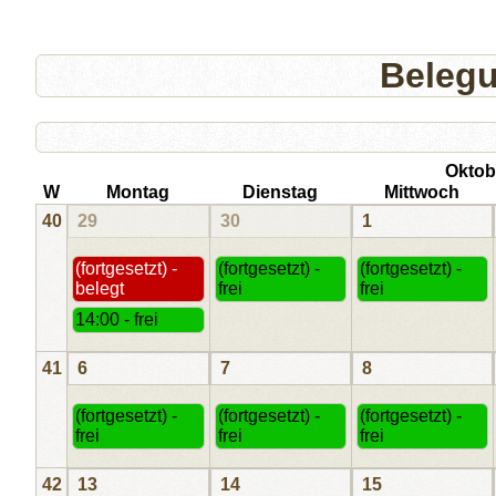
Beleg
Oktob
W
Montag
Dienstag
Mittwoch
40
29
30
1
(fortgesetzt) -
(fortgesetzt) -
(fortgesetzt) -
belegt
frei
frei
14:00 - frei
41
6
7
8
(fortgesetzt) -
(fortgesetzt) -
(fortgesetzt) -
frei
frei
frei
42
13
14
15