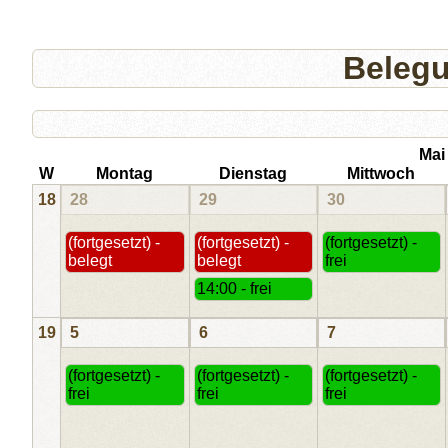
Beleg
Mai
W
Montag
Dienstag
Mittwoch
18
28
29
30
(fortgesetzt) -
(fortgesetzt) -
(fortgesetzt) -
belegt
belegt
frei
14:00 - frei
19
5
6
7
(fortgesetzt) -
(fortgesetzt) -
(fortgesetzt) -
frei
frei
frei