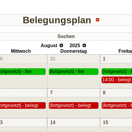
Belegungsplan
Suchen
August
2025
Mittwoch
Donnerstag
Freita
0
31
1
fortgesetzt) - frei
(fortgesetzt) - frei
(fortgesetzt) - f
14:00 - belegt
7
8
fortgesetzt) - belegt
(fortgesetzt) - belegt
(fortgesetzt) -
3
14
15