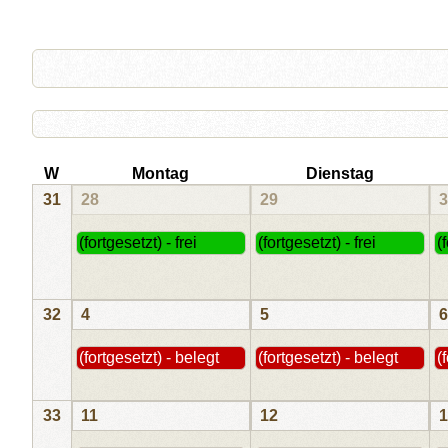
W
Montag
Dienstag
31
28
29
3
(fortgesetzt) - frei
(fortgesetzt) - frei
(
32
4
5
6
(fortgesetzt) - belegt
(fortgesetzt) - belegt
(
33
11
12
1