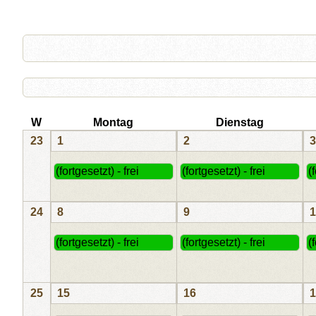
W
Montag
Dienstag
23
1
2
3
(fortgesetzt) - frei
(fortgesetzt) - frei
(
24
8
9
1
(fortgesetzt) - frei
(fortgesetzt) - frei
(
25
15
16
1