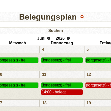
Belegungsplan
Suchen
Juni
2026
Mittwoch
Donnerstag
Freita
4
5
fortgesetzt) - frei
(fortgesetzt) - frei
(fortgesetzt) - f
0
11
12
fortgesetzt) - frei
(fortgesetzt) - frei
(fortgesetzt) -
14:00 - belegt
7
18
19