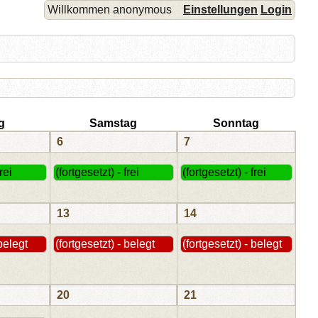
Willkommen anonymous
Einstellungen
Login
g
Samstag
Sonntag
6
7
rei
(fortgesetzt) - frei
(fortgesetzt) - frei
13
14
 belegt
(fortgesetzt) - belegt
(fortgesetzt) - belegt
20
21