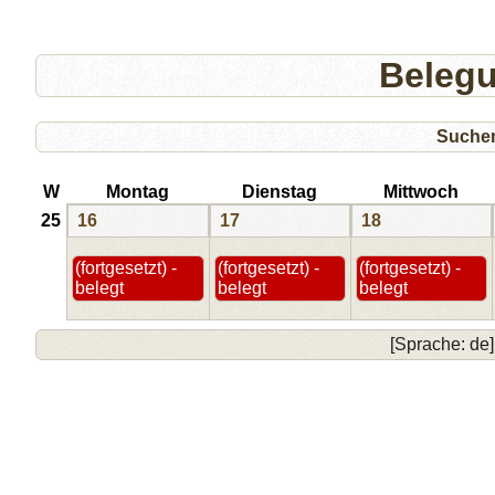
Beleg
Suche
W
Montag
Dienstag
Mittwoch
25
16
17
18
(fortgesetzt) -
(fortgesetzt) -
(fortgesetzt) -
belegt
belegt
belegt
[Sprache: de]