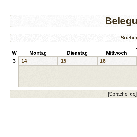
Beleg
Suche
W
Montag
Dienstag
Mittwoch
3
14
15
16
[Sprache: de]