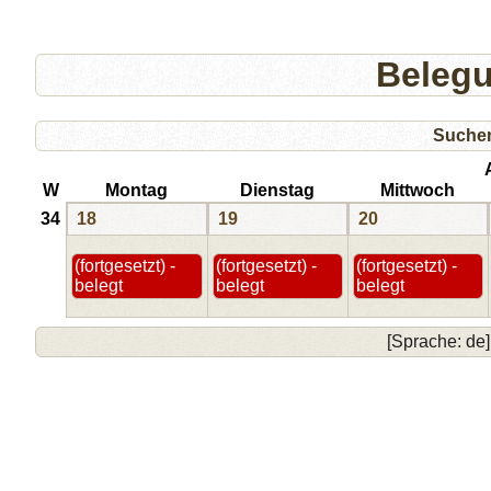
Beleg
Suche
W
Montag
Dienstag
Mittwoch
34
18
19
20
(fortgesetzt) -
(fortgesetzt) -
(fortgesetzt) -
belegt
belegt
belegt
[Sprache: de]