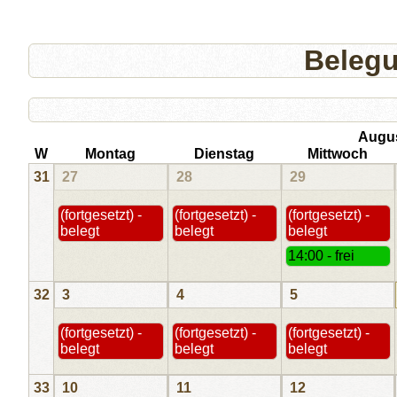
Beleg
Augu
W
Montag
Dienstag
Mittwoch
31
27
28
29
(fortgesetzt) -
(fortgesetzt) -
(fortgesetzt) -
belegt
belegt
belegt
14:00 - frei
32
3
4
5
(fortgesetzt) -
(fortgesetzt) -
(fortgesetzt) -
belegt
belegt
belegt
33
10
11
12