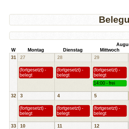
Beleg
Augu
W
Montag
Dienstag
Mittwoch
31
27
28
29
(fortgesetzt) -
(fortgesetzt) -
(fortgesetzt) -
belegt
belegt
belegt
14:00 - frei
32
3
4
5
(fortgesetzt) -
(fortgesetzt) -
(fortgesetzt) -
belegt
belegt
belegt
33
10
11
12