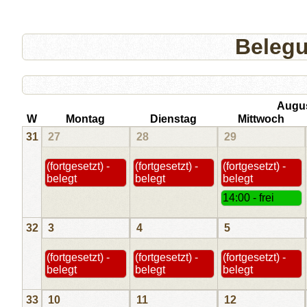
Beleg
Augu
W
Montag
Dienstag
Mittwoch
31
27
28
29
(fortgesetzt) -
(fortgesetzt) -
(fortgesetzt) -
belegt
belegt
belegt
14:00 - frei
32
3
4
5
(fortgesetzt) -
(fortgesetzt) -
(fortgesetzt) -
belegt
belegt
belegt
33
10
11
12