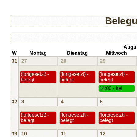
Beleg
Augu
W
Montag
Dienstag
Mittwoch
31
27
28
29
(fortgesetzt) -
(fortgesetzt) -
(fortgesetzt) -
belegt
belegt
belegt
14:00 - frei
32
3
4
5
(fortgesetzt) -
(fortgesetzt) -
(fortgesetzt) -
belegt
belegt
belegt
33
10
11
12