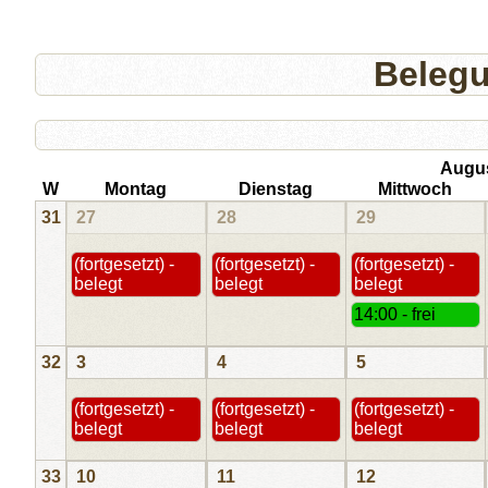
Beleg
Augu
W
Montag
Dienstag
Mittwoch
31
27
28
29
(fortgesetzt) -
(fortgesetzt) -
(fortgesetzt) -
belegt
belegt
belegt
14:00 - frei
32
3
4
5
(fortgesetzt) -
(fortgesetzt) -
(fortgesetzt) -
belegt
belegt
belegt
33
10
11
12