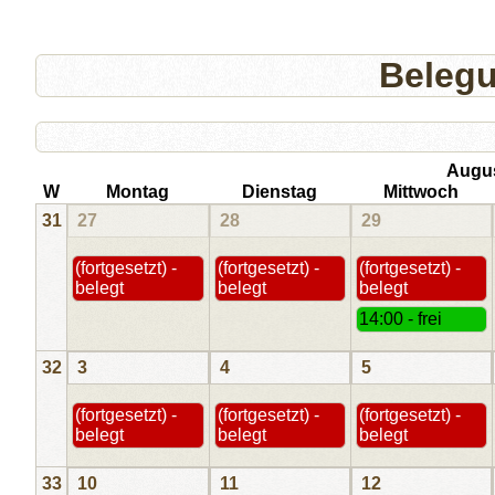
Beleg
Augu
W
Montag
Dienstag
Mittwoch
31
27
28
29
(fortgesetzt) -
(fortgesetzt) -
(fortgesetzt) -
belegt
belegt
belegt
14:00 - frei
32
3
4
5
(fortgesetzt) -
(fortgesetzt) -
(fortgesetzt) -
belegt
belegt
belegt
33
10
11
12