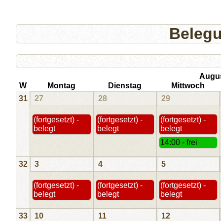
Beleg
Augu
W
Montag
Dienstag
Mittwoch
31
27
28
29
(fortgesetzt) -
(fortgesetzt) -
(fortgesetzt) -
belegt
belegt
belegt
14:00 - frei
32
3
4
5
(fortgesetzt) -
(fortgesetzt) -
(fortgesetzt) -
belegt
belegt
belegt
33
10
11
12