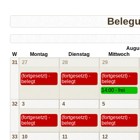
Beleg
Augu
W
Montag
Dienstag
Mittwoch
31
27
28
29
(fortgesetzt) -
(fortgesetzt) -
(fortgesetzt) -
belegt
belegt
belegt
14:00 - frei
32
3
4
5
(fortgesetzt) -
(fortgesetzt) -
(fortgesetzt) -
belegt
belegt
belegt
33
10
11
12