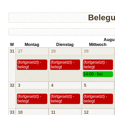
Beleg
Augu
W
Montag
Dienstag
Mittwoch
31
27
28
29
(fortgesetzt) -
(fortgesetzt) -
(fortgesetzt) -
belegt
belegt
belegt
14:00 - frei
32
3
4
5
(fortgesetzt) -
(fortgesetzt) -
(fortgesetzt) -
belegt
belegt
belegt
33
10
11
12