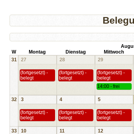
Beleg
Augu
W
Montag
Dienstag
Mittwoch
31
27
28
29
(fortgesetzt) -
(fortgesetzt) -
(fortgesetzt) -
belegt
belegt
belegt
14:00 - frei
32
3
4
5
(fortgesetzt) -
(fortgesetzt) -
(fortgesetzt) -
belegt
belegt
belegt
33
10
11
12