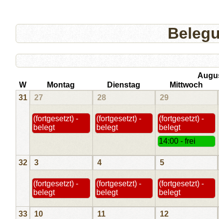
Beleg
Augu
W
Montag
Dienstag
Mittwoch
31
27
28
29
(fortgesetzt) -
(fortgesetzt) -
(fortgesetzt) -
belegt
belegt
belegt
14:00 - frei
32
3
4
5
(fortgesetzt) -
(fortgesetzt) -
(fortgesetzt) -
belegt
belegt
belegt
33
10
11
12