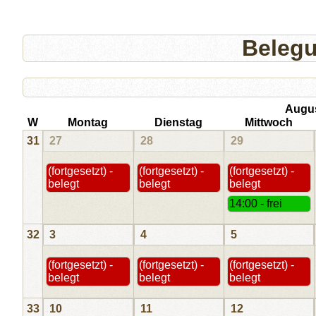
Beleg
Augu
W
Montag
Dienstag
Mittwoch
31
27
28
29
(fortgesetzt) -
(fortgesetzt) -
(fortgesetzt) -
belegt
belegt
belegt
14:00 - frei
32
3
4
5
(fortgesetzt) -
(fortgesetzt) -
(fortgesetzt) -
belegt
belegt
belegt
33
10
11
12