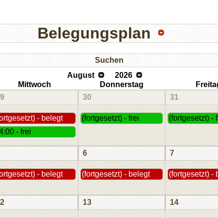
Belegungsplan
Suchen
August
2026
Mittwoch
Donnerstag
Freita
9
30
31
fortgesetzt) - belegt
(fortgesetzt) - frei
(fortgesetzt) - f
4:00 - frei
6
7
fortgesetzt) - belegt
(fortgesetzt) - belegt
(fortgesetzt) -
2
13
14