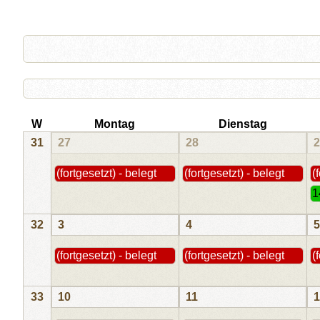
W
Montag
Dienstag
31
27
28
2
(fortgesetzt) - belegt
(fortgesetzt) - belegt
(
1
32
3
4
5
(fortgesetzt) - belegt
(fortgesetzt) - belegt
(
33
10
11
1