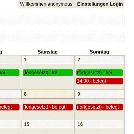
Willkommen anonymous
Einstellungen
Login
g
Samstag
Sonntag
1
2
rei
(fortgesetzt) - frei
(fortgesetzt) - frei
14:00 - belegt
8
9
 belegt
(fortgesetzt) - belegt
(fortgesetzt) - belegt
15
16