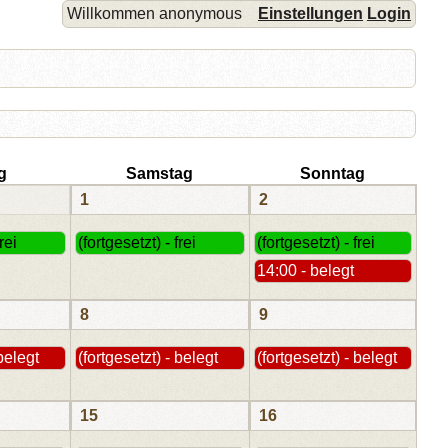
Willkommen anonymous
Einstellungen
Login
g
Samstag
Sonntag
1
2
rei
(fortgesetzt) - frei
(fortgesetzt) - frei
14:00 - belegt
8
9
 belegt
(fortgesetzt) - belegt
(fortgesetzt) - belegt
15
16