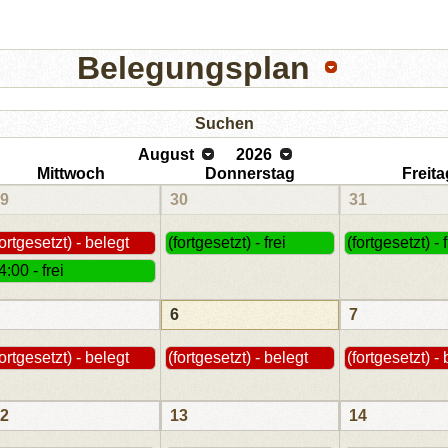
Belegungsplan
Suchen
August
2026
Mittwoch
Donnerstag
Freita
9
30
31
fortgesetzt) - belegt
(fortgesetzt) - frei
(fortgesetzt) - f
4:00 - frei
6
7
fortgesetzt) - belegt
(fortgesetzt) - belegt
(fortgesetzt) -
2
13
14