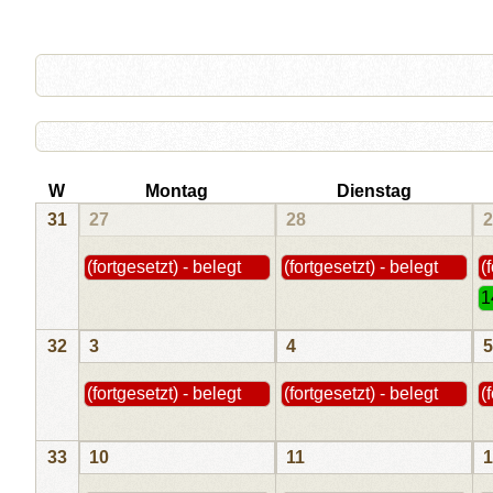
W
Montag
Dienstag
31
27
28
2
(fortgesetzt) - belegt
(fortgesetzt) - belegt
(
1
32
3
4
5
(fortgesetzt) - belegt
(fortgesetzt) - belegt
(
33
10
11
1