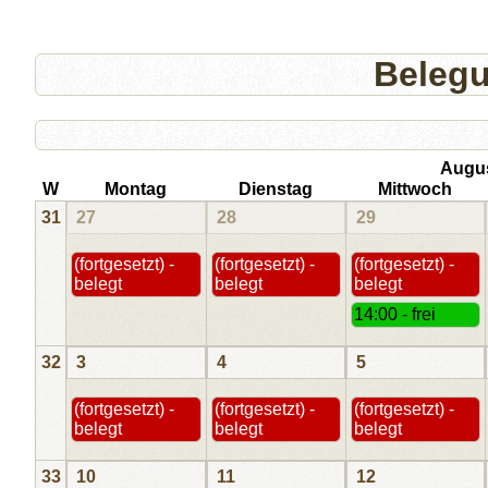
Beleg
Augu
W
Montag
Dienstag
Mittwoch
31
27
28
29
(fortgesetzt) -
(fortgesetzt) -
(fortgesetzt) -
belegt
belegt
belegt
14:00 - frei
32
3
4
5
(fortgesetzt) -
(fortgesetzt) -
(fortgesetzt) -
belegt
belegt
belegt
33
10
11
12