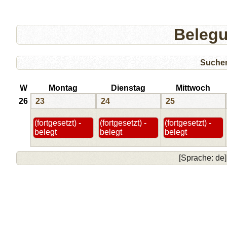
Beleg
Suche
W
Montag
Dienstag
Mittwoch
26
23
24
25
(fortgesetzt) -
(fortgesetzt) -
(fortgesetzt) -
belegt
belegt
belegt
[Sprache: de]