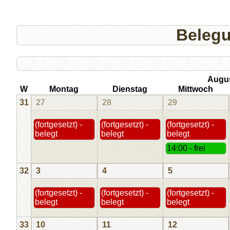
Beleg
Augu
W
Montag
Dienstag
Mittwoch
31
27
28
29
(fortgesetzt) -
(fortgesetzt) -
(fortgesetzt) -
belegt
belegt
belegt
14:00 - frei
32
3
4
5
(fortgesetzt) -
(fortgesetzt) -
(fortgesetzt) -
belegt
belegt
belegt
33
10
11
12