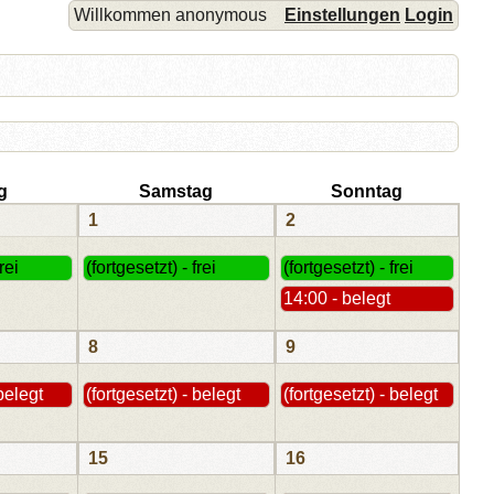
Willkommen anonymous
Einstellungen
Login
g
Samstag
Sonntag
1
2
rei
(fortgesetzt) - frei
(fortgesetzt) - frei
14:00 - belegt
8
9
 belegt
(fortgesetzt) - belegt
(fortgesetzt) - belegt
15
16