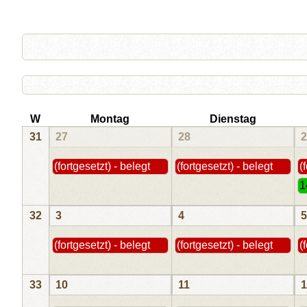
W
Montag
Dienstag
31
27
28
2
(fortgesetzt) - belegt
(fortgesetzt) - belegt
(
1
32
3
4
5
(fortgesetzt) - belegt
(fortgesetzt) - belegt
(
33
10
11
1