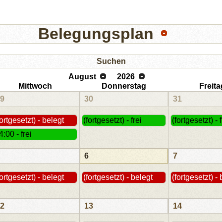
Belegungsplan
Suchen
August
2026
Mittwoch
Donnerstag
Freita
9
30
31
fortgesetzt) - belegt
(fortgesetzt) - frei
(fortgesetzt) - f
4:00 - frei
6
7
fortgesetzt) - belegt
(fortgesetzt) - belegt
(fortgesetzt) -
2
13
14